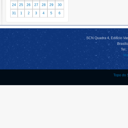
24
25
26
27
28
29
30
31
1
2
3
4
5
6
SCN Quadra 4, Edifício Var
Brasíl
Tel.
Ma
Topo do S