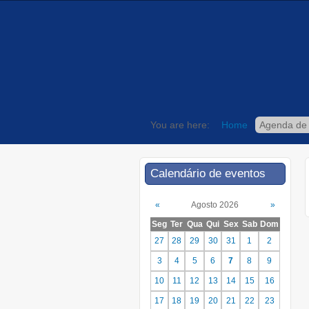
You are here:
Home
Agenda de
Calendário de eventos
«
Agosto 2026
»
Seg
Ter
Qua
Qui
Sex
Sab
Dom
27
28
29
30
31
1
2
3
4
5
6
7
8
9
10
11
12
13
14
15
16
17
18
19
20
21
22
23