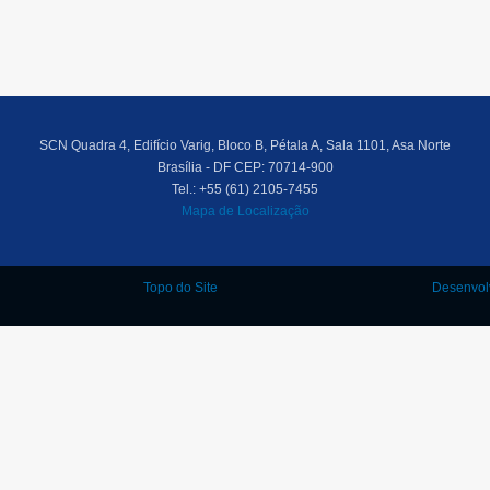
SCN Quadra 4, Edifício Varig, Bloco B, Pétala A, Sala 1101, Asa Norte
Brasília - DF CEP: 70714-900
Tel.: +55 (61) 2105-7455
Mapa de Localização
Topo do Site
Desenvol