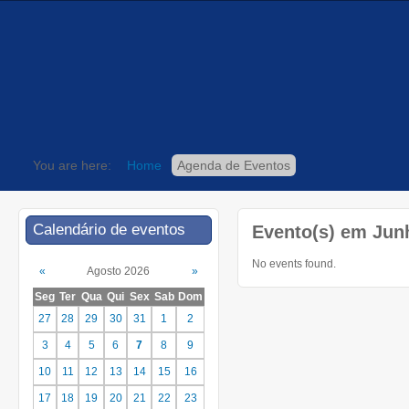
You are here:
Home
Agenda de Eventos
Calendário de eventos
Evento(s) em Jun
No events found.
«
Agosto 2026
»
Seg
Ter
Qua
Qui
Sex
Sab
Dom
27
28
29
30
31
1
2
3
4
5
6
7
8
9
10
11
12
13
14
15
16
17
18
19
20
21
22
23