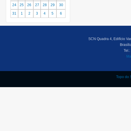
24
25
26
27
28
29
30
31
1
2
3
4
5
6
SCN Quadra 4, Edifício Var
Brasíl
Tel.
Ma
Topo do S