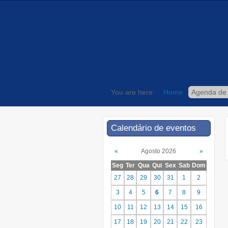
You are here:
Home
Agenda de
Calendário de eventos
«
Agosto 2026
»
Seg
Ter
Qua
Qui
Sex
Sab
Dom
27
28
29
30
31
1
2
3
4
5
6
7
8
9
10
11
12
13
14
15
16
17
18
19
20
21
22
23