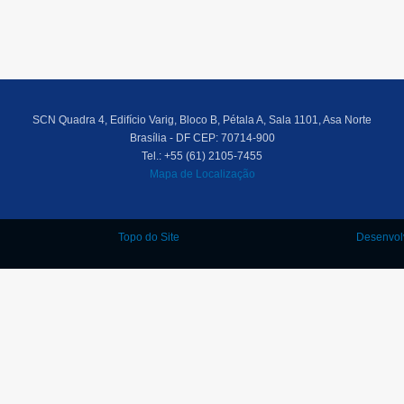
SCN Quadra 4, Edifício Varig, Bloco B, Pétala A, Sala 1101, Asa Norte
Brasília - DF CEP: 70714-900
Tel.: +55 (61) 2105-7455
Mapa de Localização
Topo do Site
Desenvol