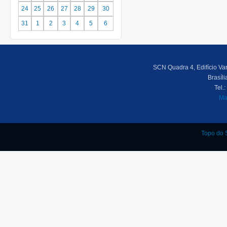
24
25
26
27
28
29
30
31
1
2
3
4
5
6
SCN Quadra 4, Edifício Var
Brasíl
Tel.
Ma
Topo do S