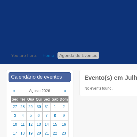
You are here:
Home
Agenda de Eventos
Calendário de eventos
Evento(s) em Julh
No events found.
«
Agosto 2026
»
Seg
Ter
Qua
Qui
Sex
Sab
Dom
27
28
29
30
31
1
2
3
4
5
6
7
8
9
10
11
12
13
14
15
16
17
18
19
20
21
22
23