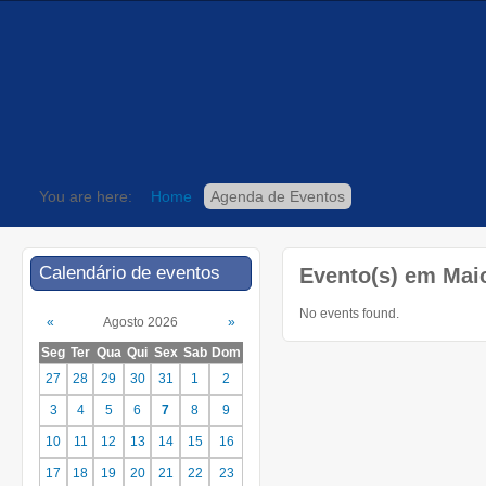
You are here:
Home
Agenda de Eventos
Calendário de eventos
Evento(s) em Maio
No events found.
«
Agosto 2026
»
Seg
Ter
Qua
Qui
Sex
Sab
Dom
27
28
29
30
31
1
2
3
4
5
6
7
8
9
10
11
12
13
14
15
16
17
18
19
20
21
22
23