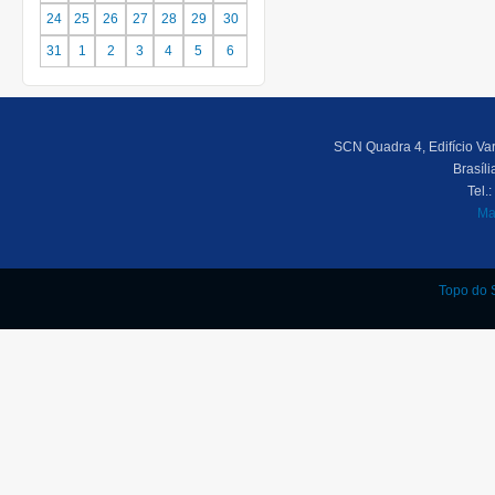
24
25
26
27
28
29
30
31
1
2
3
4
5
6
SCN Quadra 4, Edifício Var
Brasíl
Tel.
Ma
Topo do S