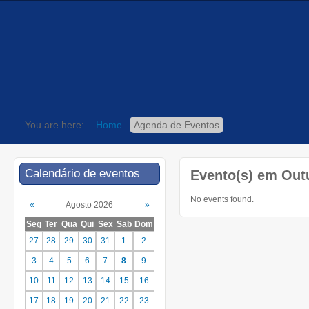
You are here:
Home
Agenda de Eventos
Calendário de eventos
Evento(s) em Out
No events found.
«
Agosto 2026
»
Seg
Ter
Qua
Qui
Sex
Sab
Dom
27
28
29
30
31
1
2
3
4
5
6
7
8
9
10
11
12
13
14
15
16
17
18
19
20
21
22
23