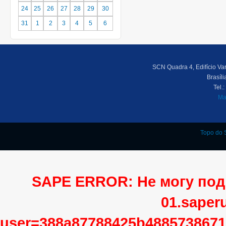
24
25
26
27
28
29
30
31
1
2
3
4
5
6
SCN Quadra 4, Edifício Var
Brasíl
Tel.
Ma
Topo do S
SAPE ERROR: Не могу подк
01.saper
user=388a87788425b4885738671