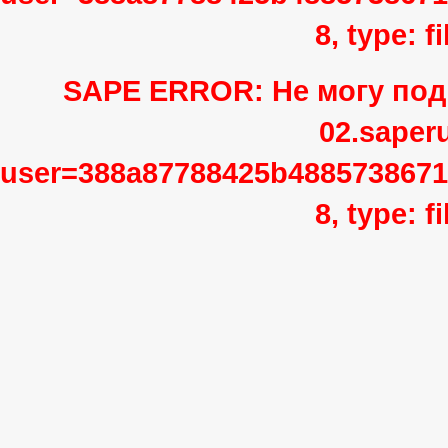
8, type: 
SAPE ERROR: Не могу подк
02.saper
user=388a87788425b4885738671
8, type: 